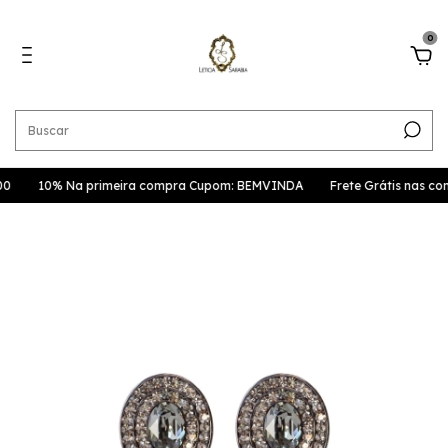
0
0
10% Na primeira compra Cupom: BEMVINDA
Frete Grátis nas co