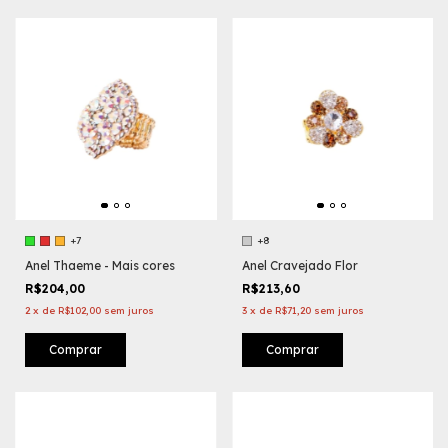
+7
+8
Anel Thaeme - Mais cores
Anel Cravejado Flor
R$204,00
R$213,60
2
x
de
R$102,00
sem juros
3
x
de
R$71,20
sem juros
Comprar
Comprar