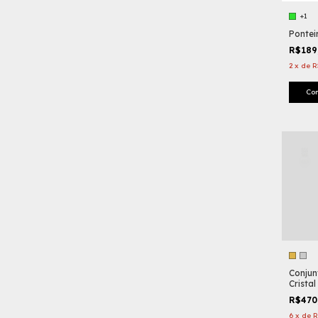
+1
Pontei
R$189
2
x
de
R
Co
Conjun
Cristal
Pérola
R$470
Cristai
6
x
de
R