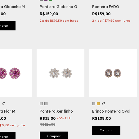
ra Globinho M
Ponteira Globinho G
Ponteira FADO
,00
R$159,00
R$159,00
2
x
de
R$79,50
sem juros
2
x
de
R$79,50
sem juros
mprar
+7
+7
ra Flor M
Ponteira Xerifinho
Brinco Ponteira Oval
,00
R$35,00
-
72
%
OFF
R$108,00
R$126,00
$72,00
sem juros
Comprar
Comprar
mprar