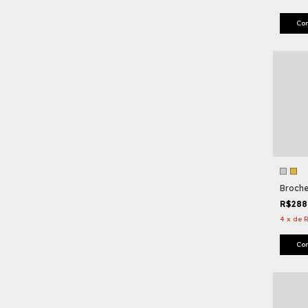
Co
Broche
R$288
4
x
de
R
Co