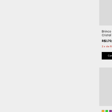
Brinco
Cristal
R$170
2
x
de
R
Co