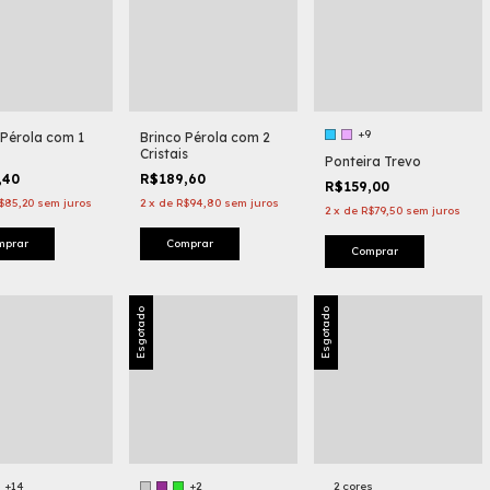
+9
 Pérola com 1
Brinco Pérola com 2
Cristais
Ponteira Trevo
,40
R$189,60
R$159,00
$85,20
sem juros
2
x
de
R$94,80
sem juros
2
x
de
R$79,50
sem juros
mprar
Comprar
Comprar
Esgotado
Esgotado
+14
+2
2 cores