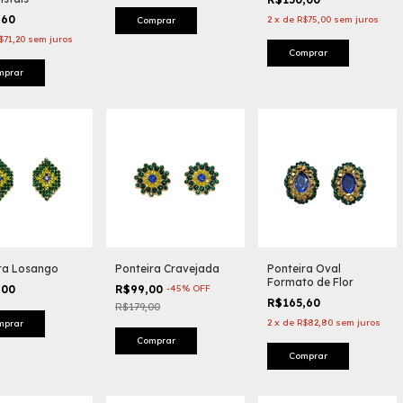
,60
2
x
de
R$75,00
sem juros
$71,20
sem juros
mprar
ra Losango
Ponteira Cravejada
Ponteira Oval
Formato de Flor
,00
R$99,00
-
45
%
OFF
R$165,60
R$179,00
2
x
de
R$82,80
sem juros