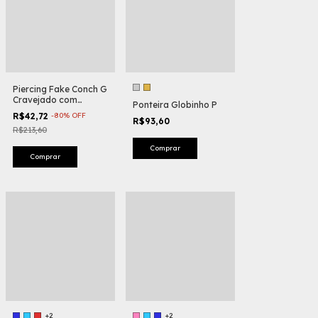
Piercing Fake Conch G
Cravejado com
Ponteira Globinho P
Zircônia
R$42,72
-
80
%
OFF
R$93,60
R$213,60
Comprar
+2
+2