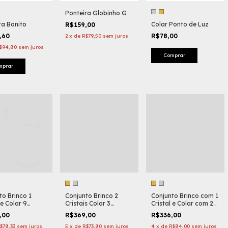
Ponteira Globinho G
ra Bonito
Colar Ponto de Luz
R$159,00
,60
R$78,00
2
x
de
R$79,50
sem juros
$94,80
sem juros
Comprar
mprar
to Brinco 1
Conjunto Brinco 2
Conjunto Brinco com 1
 e Colar 9
Cristais Colar 3
Cristal e Colar com 2
s e Detalhes em
Cristais e Pérolas
Cristais e Pérola
,00
R$369,00
R$336,00
s
$78,33
sem juros
5
x
de
R$73,80
sem juros
4
x
de
R$84,00
sem juros