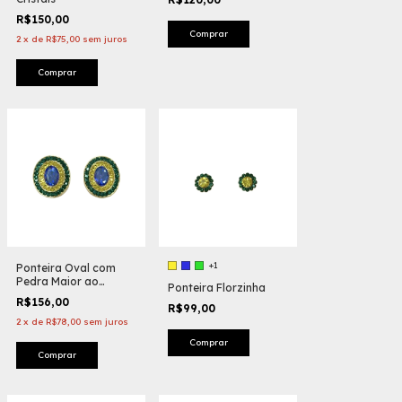
R$150,00
2
x
de
R$75,00
sem juros
Comprar
+1
Ponteira Oval com
Pedra Maior ao
Ponteira Florzinha
Centro
R$156,00
R$99,00
2
x
de
R$78,00
sem juros
Comprar