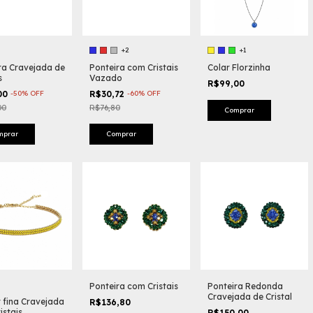
+2
+1
ra Cravejada de
Ponteira com Cristais
Colar Florzinha
s
Vazado
R$99,00
00
-
50
%
OFF
R$30,72
-
60
%
OFF
00
R$76,80
Comprar
mprar
Comprar
Ponteira com Cristais
Ponteira Redonda
Cravejada de Cristal
 fina Cravejada
R$136,80
istais
R$150,00