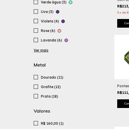
Verde água (3)
R$213
Uva (3)
3
x
de
R
Violeta (4)
Co
Rose (6)
Lavanda (6)
Ver mais
Metal
Dourado (11)
Pontei
Grafite (12)
R$111
Prata (18)
Valores
R$ 160,00 (1)