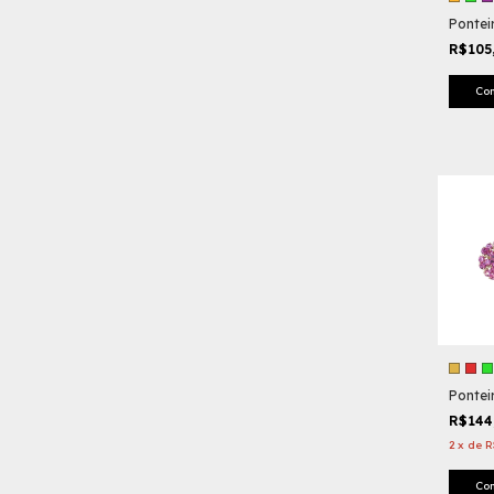
Pontei
R$105
Co
Pontei
R$144
2
x
de
R
Co