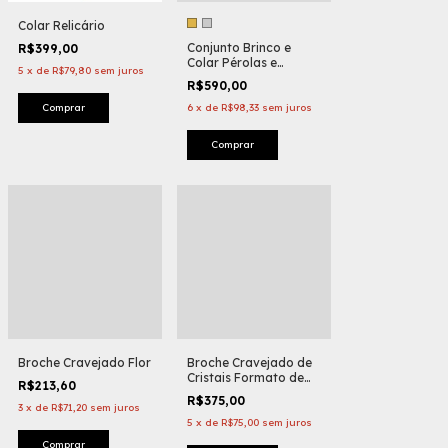
Colar Relicário
Conjunto Brinco e
R$399,00
Colar Pérolas e
5
x
de
R$79,80
sem juros
Cristais
R$590,00
6
x
de
R$98,33
sem juros
Comprar
Broche Cravejado Flor
Broche Cravejado de
Cristais Formato de
R$213,60
Flor
R$375,00
3
x
de
R$71,20
sem juros
5
x
de
R$75,00
sem juros