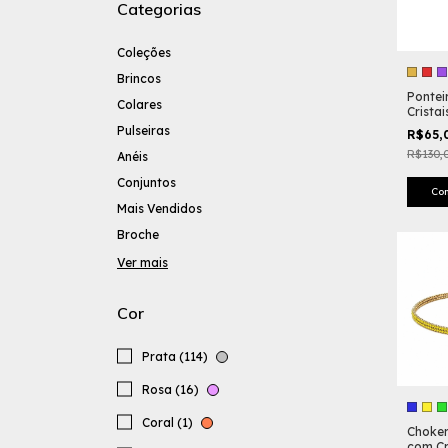
Categorias
Coleções
Brincos
Pontei
Colares
Cristai
Pulseiras
R$65,
R$130,
Anéis
Conjuntos
Co
Mais Vendidos
Broche
Ver mais
Cor
Prata (114)
Rosa (16)
Coral (1)
Choker
com Cr