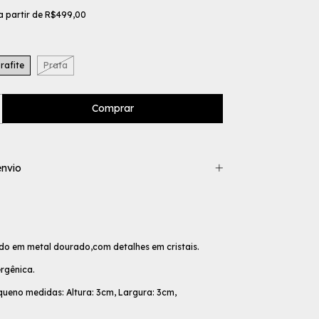
a partir de
R$499,00
rafite
Prata
nvio
do em metal dourado,com detalhes em cristais.
rgênica.
eno medidas: Altura: 3cm, Largura: 3cm,