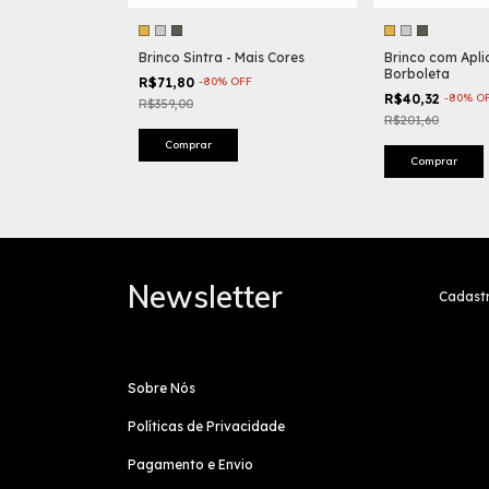
rês Argolas
Brinco Sintra - Mais Cores
Brinco com Apl
Borboleta
R$71,80
-
80
%
OFF
F
R$40,32
-
80
%
O
R$359,00
R$201,60
Comprar
Comprar
Newsletter
Cadastr
Sobre Nós
Políticas de Privacidade
Pagamento e Envio