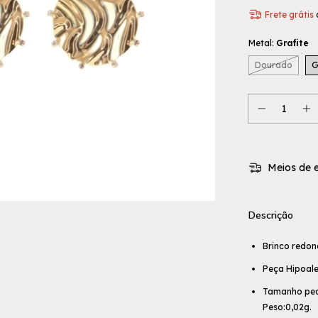
Frete grátis
Metal:
Grafite
Dourado
G
Meios de e
Descrição
Brinco redon
Peça Hipoale
Tamanho pequ
Peso:0,02g.