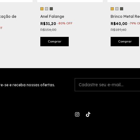
icação de
Anel Falange
Brinco Metal R
R$31,20
-
80
%
OFF
R$40,00
-
79
%
O
FF
R$156,00
R$189,60
Comprar
Comprar
e-se e receba nossas ofertas.