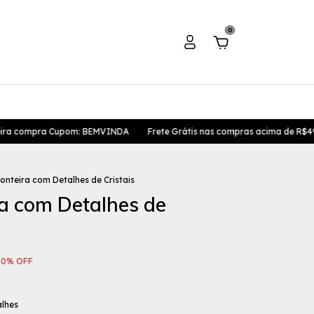
0
ra Cupom: BEMVINDA
Frete Grátis nas compras acima de R$499,00
onteira com Detalhes de Cristais
a com Detalhes de
s
80
%
OFF
alhes