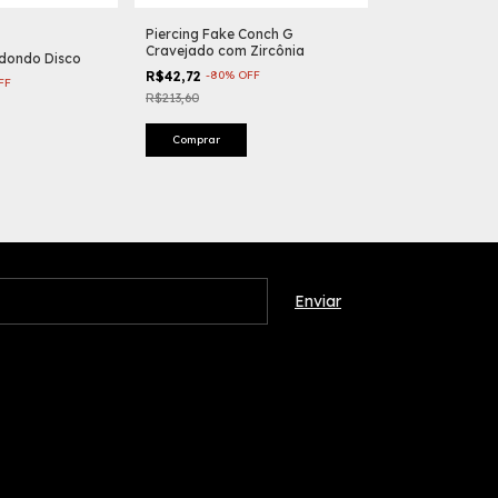
Piercing Fake Conch G
Cravejado com Zircônia
edondo Disco
Brinco com Trê
Entrelaçadas
R$42,72
-
80
%
OFF
FF
R$213,60
R$47,52
-
80
%
O
R$237,60
Comprar