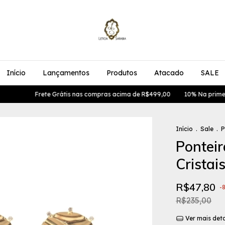
Início
Lançamentos
Produtos
Atacado
SALE
Frete Grátis nas compras acima de R$499,00
10% Na primeira comp
Início
.
Sale
.
P
Ponteir
Cristai
R$47,80
-
R$235,00
Ver mais det