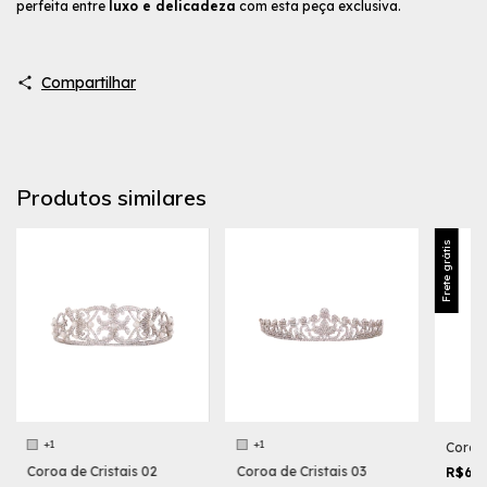
perfeita entre
luxo e delicadeza
com esta peça exclusiva.
Compartilhar
Produtos similares
Frete grátis
+1
+1
Coroa 
Coroa de Cristais 02
Coroa de Cristais 03
R$69