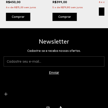
R$450,00
R$399,00
6
x
de
6
x
de
R$75,00
sem juros
5
x
de
R$79,80
sem juros
Comprar
Comprar
Newsletter
Cadastre-se e receba nossas ofertas.