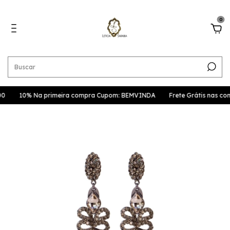
0
0
10% Na primeira compra Cupom: BEMVINDA
Frete Grátis nas co