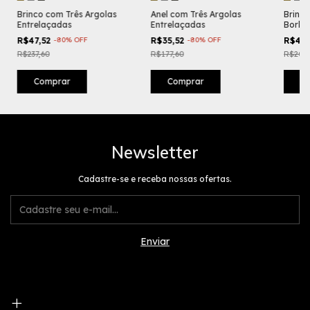
Brinco com Três Argolas
Anel com Três Argolas
Brinc
Entrelaçadas
Entrelaçadas
Borbo
R$47,52
-
80
%
OFF
R$35,52
-
80
%
OFF
R$40
R$237,60
R$177,60
R$201,
Comprar
Comprar
C
Newsletter
Cadastre-se e receba nossas ofertas.