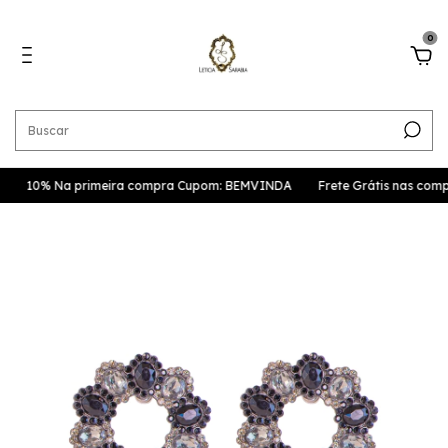
0
0% Na primeira compra Cupom: BEMVINDA
Frete Grátis nas compras 