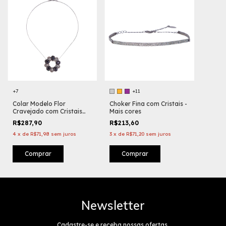
+7
+11
Colar Modelo Flor
Choker Fina com Cristais -
Cravejado com Cristais
Mais cores
Ovais
R$287,90
R$213,60
4
x
de
R$71,98
sem juros
3
x
de
R$71,20
sem juros
Comprar
Comprar
Newsletter
Cadastre-se e receba nossas ofertas.