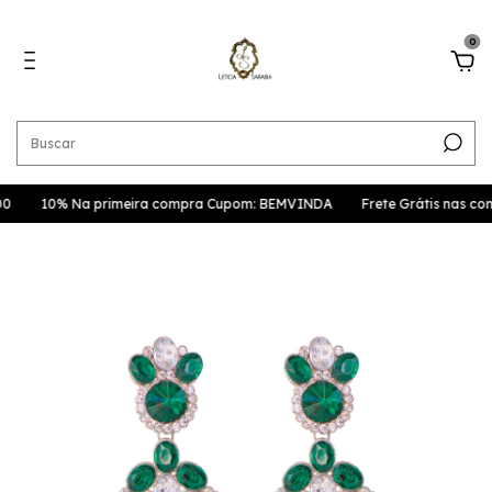
0
0
10% Na primeira compra Cupom: BEMVINDA
Frete Grátis nas co