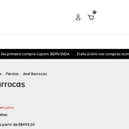
0
 primeira compra Cupom: BEMVINDA
Frete Grátis nas compras acima
s
.
Pérolas
.
Anel Barrocas
arrocas
em juros
alhes
a partir de
R$499,00