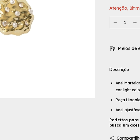
Atenção, últim
Meios de e
Descrição
Anel Martela
cor light col
Peça Hipoale
Anel ajustáve
Perfeitos para
busca um acess
Compartilh