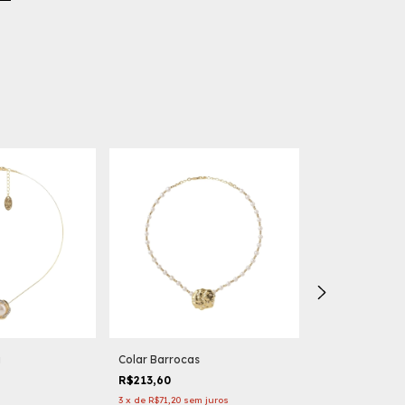
a
Colar Barrocas
Colar Lumina
R$213,60
R$165,60
3
x
de
R$71,20
sem juros
2
x
de
R$82,80
se