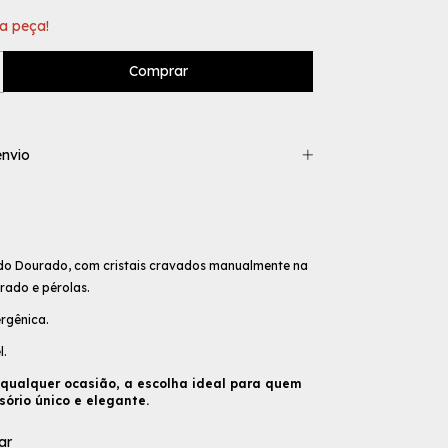
a peça!
nvio
do Dourado, com cristais cravados manualmente na
orado e pérolas.
rgênica.
l.
 qualquer ocasião, a escolha ideal para quem
ório único e elegante.
ar