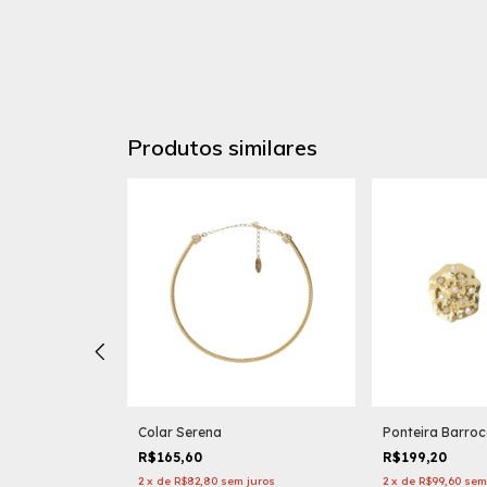
Produtos similares
Colar Serena
Ponteira Barro
R$165,60
R$199,20
juros
2
x
de
R$82,80
sem juros
2
x
de
R$99,60
sem