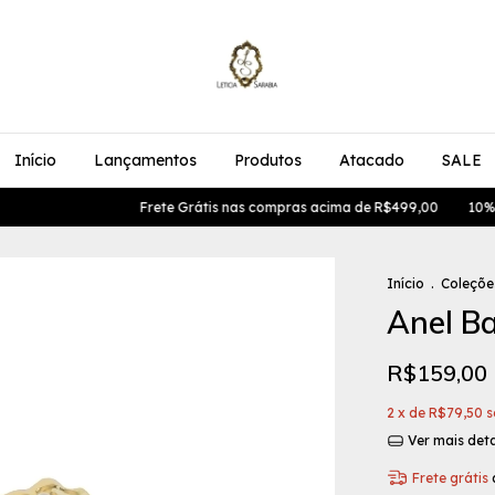
Início
Lançamentos
Produtos
Atacado
SALE
Frete Grátis nas compras acima de R$499,00
10% Na
Início
.
Coleçõe
Anel B
R$159,00
2
x de
R$79,50
s
Ver mais det
Frete grátis